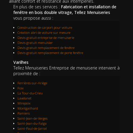
alliant confort et résistance aux intempéries.
En plus de ses services :
Fabrication et installation de
fenêtre en bois double vitrage, Tellez Menuiseries
vous propose aussi :
Construction de carport pour voiture
Création abri de voiture sur mesure
Devis gratuit entreprise de menuiserie
Devis gratuit menuisier
Devis gratuit remplacement de fenêtre
Devis gratuit remplacement de porte fenêtre
Varilhes
Tellez Menuiseries Entreprise de menuiserie intervient à
proximité de :
Ferrières-sur-Ariège
Foix
La Tour-du-Crieu
Lavelanet
Mirepoix
Montgailhard
Pamiers
Saint-Jean-de-Verges
Saint-Jean-du-Falga
Saint-Paul-de-Jarrat