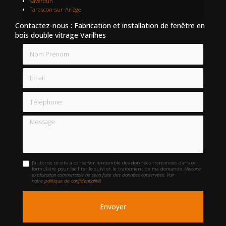
Saverdun
Tarascon-sur-Ariège
Contactez-nous : Fabrication et installation de fenêtre en
bois double vitrage Varilhes
Nom Prénom
Email
Téléphone
Message
J'autorise ce site à conserver l'ensemble des données transmises dans ce
formulaire pour faciliter le suivi et le traitement de ma demande.
(Aucune
exploitation commerciale ne sera faite des données conservées. Voir
notre
politique de confidentialité
)