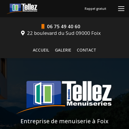
Aller
au
Rappel gratuit
contenu
principal
06 75 49 40 60
22 boulevard du Sud 09000 Foix
Navigation secondaire
ACCUEIL
GALERIE
CONTACT
Entreprise de menuiserie à Foix