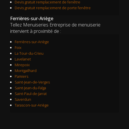
Devis gratuit remplacement de fenêtre
Devis gratuit remplacement de porte fenêtre
Ferrières-sur-Ariège
Tellez Menuiseries Entreprise de menuiserie
intervient à proximité de :
Ferrières-sur-Ariège
Foix
La Tour-du-Crieu
Lavelanet
Mirepoix
Montgailhard
Pamiers
Saint-Jean-de-Verges
Saint-Jean-du-Falga
Saint-Paul-de-Jarrat
Saverdun
Tarascon-sur-Ariège