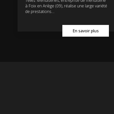
Tellez Menuiseries, entreprise de menuiserie
à Foix en Ariège (09), réalise une large variété
de prestations....
En savoir plus