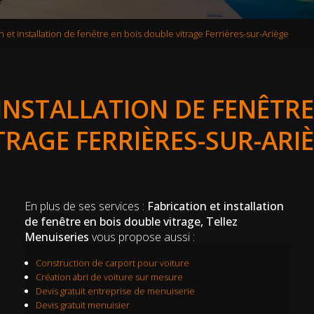
n et installation de fenêtre en bois double vitrage Ferrières-sur-Ariège
 INSTALLATION DE FENÊTRE
TRAGE FERRIÈRES-SUR-ARI
En plus de ses services :
Fabrication et installation
de fenêtre en bois double vitrage, Tellez
Menuiseries
vous propose aussi :
Construction de carport pour voiture
Création abri de voiture sur mesure
Devis gratuit entreprise de menuiserie
Devis gratuit menuisier