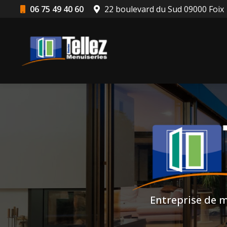
Aller
06 75 49 40 60
22 boulevard du Sud 09000 Foix
au
Navigation principale
contenu
principal
Entreprise de m