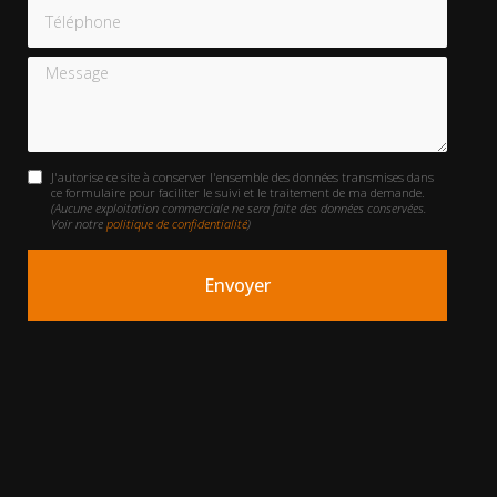
Téléphone
Message
J'autorise ce site à conserver l'ensemble des données transmises dans
ce formulaire pour faciliter le suivi et le traitement de ma demande.
(Aucune exploitation commerciale ne sera faite des données conservées.
Voir notre
politique de confidentialité
)