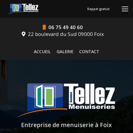
Aller
au
Rappel gratuit
contenu
principal
06 75 49 40 60
22 boulevard du Sud 09000 Foix
Navigation secondaire
ACCUEIL
GALERIE
CONTACT
Entreprise de menuiserie à Foix