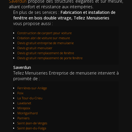
Saverdun
propose des structures élégantes et sur mesure,
alliant confort et résistance aux intempéries.
En plus de ses services :
Fabrication et installation de
fenêtre en bois double vitrage, Tellez Menuiseries
vous propose aussi :
Construction de carport pour voiture
Création abri de voiture sur mesure
Devis gratuit entreprise de menuiserie
Devis gratuit menuisier
Devis gratuit remplacement de fenêtre
Devis gratuit remplacement de porte fenêtre
Saverdun
Tellez Menuiseries Entreprise de menuiserie intervient à
proximité de :
Ferrières-sur-Ariège
Foix
La Tour-du-Crieu
Lavelanet
Mirepoix
Montgailhard
Pamiers
Saint-Jean-de-Verges
Saint-Jean-du-Falga