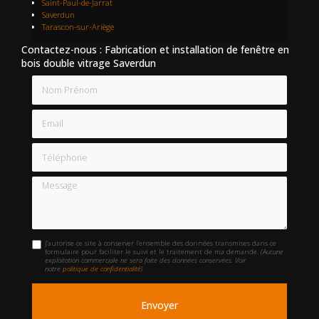
Saint-Paul-de-Jarrat
Saverdun
Tarascon-sur-Ariège
Contactez-nous : Fabrication et installation de fenêtre en
bois double vitrage Saverdun
Nom Prénom
Email
Téléphone
Message
J'autorise ce site à conserver l'ensemble des données transmises dans ce
formulaire pour faciliter le suivi et le traitement de ma demande.
(Aucune
exploitation commerciale ne sera faite des données conservées. Voir
notre
politique de confidentialité
)