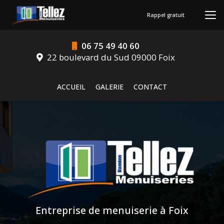
Aller
au
Rappel gratuit
contenu
principal
06 75 49 40 60
22 boulevard du Sud 09000 Foix
Navigation secondaire
ACCUEIL
GALERIE
CONTACT
Entreprise de menuiserie à Foix