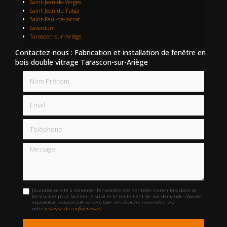
Saint-Jean-de-Verges
Saint-Jean-du-Falga
Saint-Paul-de-Jarrat
Saverdun
Tarascon-sur-Ariège
Contactez-nous : Fabrication et installation de fenêtre en
bois double vitrage Tarascon-sur-Ariège
Nom Prénom
Email
Téléphone
Message
J'autorise ce site à conserver l'ensemble des données transmises dans ce
formulaire pour faciliter le suivi et le traitement de ma demande.
(Aucune
exploitation commerciale ne sera faite des données conservées. Voir
notre
politique de confidentialité
)