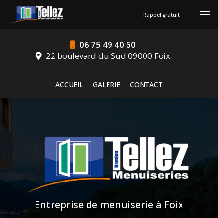
Aller
au
Rappel gratuit
contenu
principal
06 75 49 40 60
22 boulevard du Sud 09000 Foix
Navigation secondaire
ACCUEIL
GALERIE
CONTACT
Entreprise de menuiserie à Foix