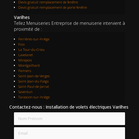
Devis gratuit remplacement de fenêtre
Devis gratuit remplacement de porte fenêtre
Varilhes
Tellez Menuiseries Entreprise de menuiserie intervient à
proximité de :
Ferrières-sur-Ariège
Foix
La Tour-du-Crieu
Lavelanet
Mirepoix
Montgailhard
Pamiers
Saint-Jean-de-Verges
Saint-Jean-du-Falga
Saint-Paul-de-Jarrat
Saverdun
Tarascon-sur-Ariège
Contactez-nous : Installation de volets électriques Varilhes
Nom Prénom
Email