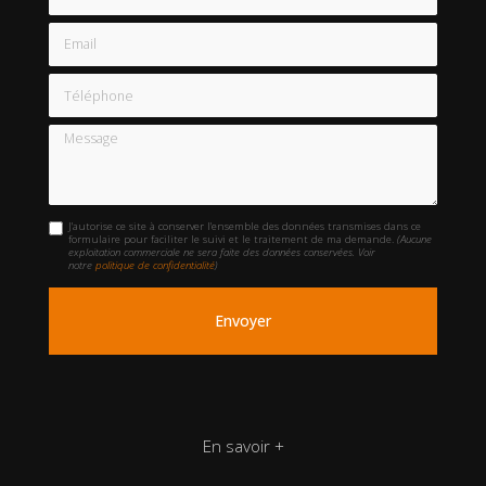
Email
Téléphone
Message
J'autorise ce site à conserver l'ensemble des données transmises dans ce
formulaire pour faciliter le suivi et le traitement de ma demande.
(Aucune
exploitation commerciale ne sera faite des données conservées. Voir
notre
politique de confidentialité
)
En savoir +