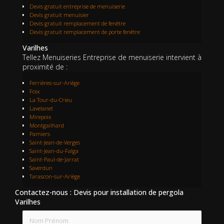
Devis gratuit entreprise de menuiserie
Devis gratuit menuisier
Devis gratuit remplacement de fenêtre
Devis gratuit remplacement de porte fenêtre
Varilhes
Tellez Menuiseries Entreprise de menuiserie intervient à
proximité de :
Ferrières-sur-Ariège
Foix
La Tour-du-Crieu
Lavelanet
Mirepoix
Montgailhard
Pamiers
Saint-Jean-de-Verges
Saint-Jean-du-Falga
Saint-Paul-de-Jarrat
Saverdun
Tarascon-sur-Ariège
Contactez-nous : Devis pour installation de pergola
Varilhes
Nom Prénom