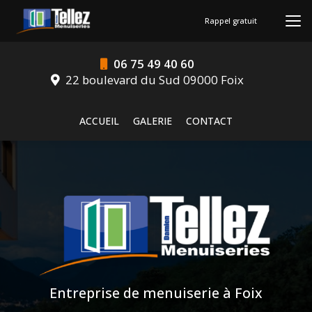
Aller
au
Rappel gratuit
contenu
principal
06 75 49 40 60
22 boulevard du Sud 09000 Foix
Navigation secondaire
ACCUEIL
GALERIE
CONTACT
Entreprise de menuiserie à Foix