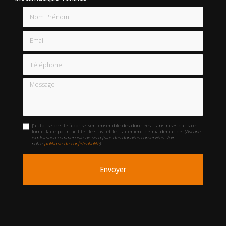
Nom Prénom
Email
Téléphone
Message
J'autorise ce site à conserver l'ensemble des données transmises dans ce
formulaire pour faciliter le suivi et le traitement de ma demande.
(Aucune
exploitation commerciale ne sera faite des données conservées. Voir
notre
politique de confidentialité
)