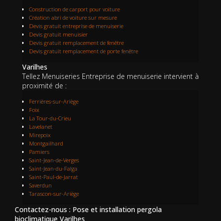
Construction de carport pour voiture
Création abri de voiture sur mesure
Devis gratuit entreprise de menuiserie
Devis gratuit menuisier
Devis gratuit remplacement de fenêtre
Devis gratuit remplacement de porte fenêtre
Varilhes
Tellez Menuiseries Entreprise de menuiserie intervient à
proximité de :
Ferrières-sur-Ariège
Foix
La Tour-du-Crieu
Lavelanet
Mirepoix
Montgailhard
Pamiers
Saint-Jean-de-Verges
Saint-Jean-du-Falga
Saint-Paul-de-Jarrat
Saverdun
Tarascon-sur-Ariège
Contactez-nous : Pose et installation pergola
bioclimatique Varilhes