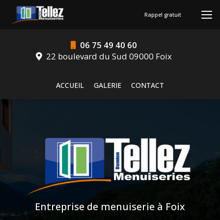
Aller
au
Rappel gratuit
contenu
principal
06 75 49 40 60
22 boulevard du Sud 09000 Foix
Navigation secondaire
ACCUEIL
GALERIE
CONTACT
Entreprise de menuiserie à Foix