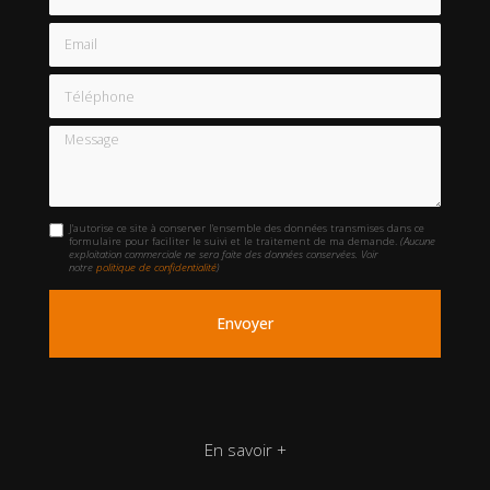
Email
Téléphone
Message
J'autorise ce site à conserver l'ensemble des données transmises dans ce
formulaire pour faciliter le suivi et le traitement de ma demande.
(Aucune
exploitation commerciale ne sera faite des données conservées. Voir
notre
politique de confidentialité
)
En savoir +