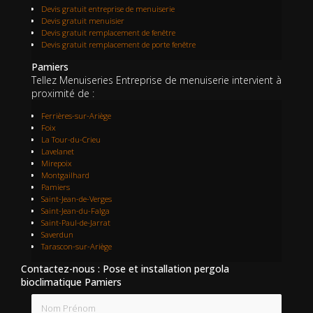
Devis gratuit entreprise de menuiserie
Devis gratuit menuisier
Devis gratuit remplacement de fenêtre
Devis gratuit remplacement de porte fenêtre
Pamiers
Tellez Menuiseries Entreprise de menuiserie intervient à
proximité de :
Ferrières-sur-Ariège
Foix
La Tour-du-Crieu
Lavelanet
Mirepoix
Montgailhard
Pamiers
Saint-Jean-de-Verges
Saint-Jean-du-Falga
Saint-Paul-de-Jarrat
Saverdun
Tarascon-sur-Ariège
Contactez-nous : Pose et installation pergola
bioclimatique Pamiers
Nom Prénom