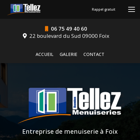
Aller
au
Rappel gratuit
contenu
principal
06 75 49 40 60
22 boulevard du Sud 09000 Foix
Navigation secondaire
ACCUEIL
GALERIE
CONTACT
Entreprise de menuiserie à Foix