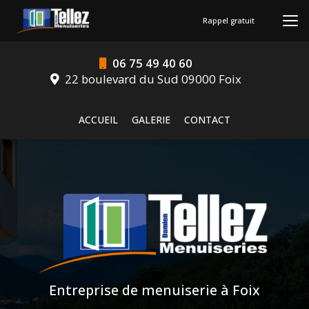
Aller
au
Rappel gratuit
contenu
principal
06 75 49 40 60
22 boulevard du Sud 09000 Foix
Navigation secondaire
ACCUEIL
GALERIE
CONTACT
Entreprise de menuiserie à Foix