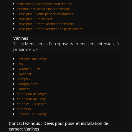
Construction de carport pour voiture
Création abri de voiture sur mesure
Devis gratuit entreprise de menuiserie
Devis gratuit menuisier
Devis gratuit remplacement de fenêtre
Devis gratuit remplacement de porte fenêtre
Varilhes
Tellez Menuiseries Entreprise de menuiserie intervient à
proximité de :
Ferrières-sur-Ariège
Foix
La Tour-du-Crieu
Lavelanet
Mirepoix
Montgailhard
Pamiers
Saint-Jean-de-Verges
Saint-Jean-du-Falga
Saint-Paul-de-Jarrat
Saverdun
Tarascon-sur-Ariège
Contactez-nous : Devis pour pose et installation de
carport Varilhes