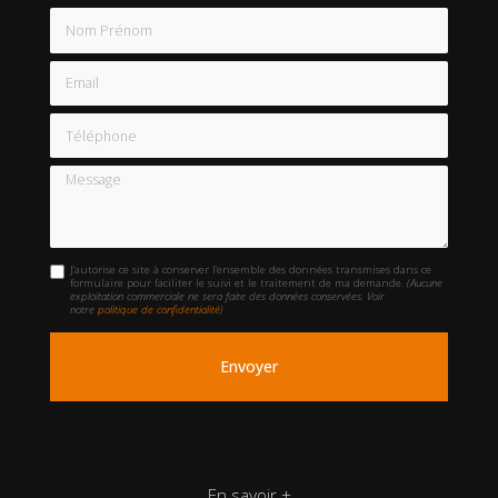
Nom Prénom
Email
Téléphone
Message
J'autorise ce site à conserver l'ensemble des données transmises dans ce
formulaire pour faciliter le suivi et le traitement de ma demande.
(Aucune
exploitation commerciale ne sera faite des données conservées. Voir
notre
politique de confidentialité
)
En savoir +