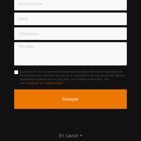
Nom Prénom
Email
Téléphone
Message
J'autorise ce site à conserver l'ensemble des données transmises dans ce
formulaire pour faciliter le suivi et le traitement de ma demande.
(Aucune
exploitation commerciale ne sera faite des données conservées. Voir
notre
politique de confidentialité
)
En savoir +