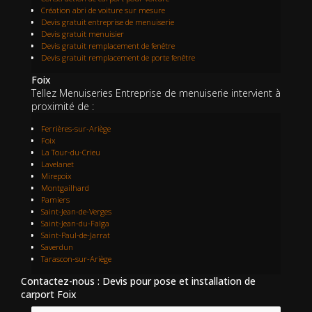
Création abri de voiture sur mesure
Devis gratuit entreprise de menuiserie
Devis gratuit menuisier
Devis gratuit remplacement de fenêtre
Devis gratuit remplacement de porte fenêtre
Foix
Tellez Menuiseries Entreprise de menuiserie intervient à
proximité de :
Ferrières-sur-Ariège
Foix
La Tour-du-Crieu
Lavelanet
Mirepoix
Montgailhard
Pamiers
Saint-Jean-de-Verges
Saint-Jean-du-Falga
Saint-Paul-de-Jarrat
Saverdun
Tarascon-sur-Ariège
Contactez-nous : Devis pour pose et installation de
carport Foix