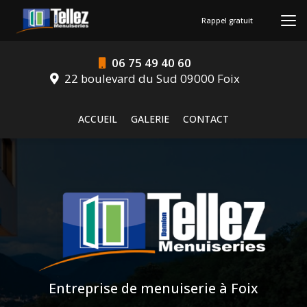
Aller
au
Rappel gratuit
contenu
principal
06 75 49 40 60
22 boulevard du Sud 09000 Foix
Navigation secondaire
ACCUEIL
GALERIE
CONTACT
Entreprise de menuiserie à Foix