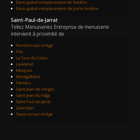
Devis gratuit remplacement de fenêtre
Devis gratuit remplacement de porte fenêtre
Saint-Paul-de-Jarrat
Tellez Menuiseries Entreprise de menuiserie
intervient à proximité de :
Ferrières-sur-Ariège
Foix
La Tour-du-Crieu
Lavelanet
Mirepoix
Montgailhard
Pamiers
Saint-Jean-de-Verges
Saint-Jean-du-Falga
Saint-Paul-de-Jarrat
Saverdun
Tarascon-sur-Ariège