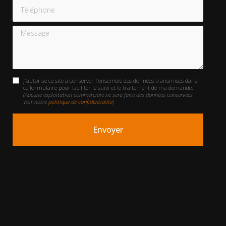
Téléphone
Message
J'autorise ce site à conserver l'ensemble des données transmises dans
ce formulaire pour faciliter le suivi et le traitement de ma demande.
(Aucune exploitation commerciale ne sera faite des données conservées.
Voir notre
politique de confidentialité
)