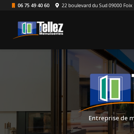
Aller
06 75 49 40 60
22 boulevard du Sud 09000 Foix
au
Navigation principale
contenu
principal
Entreprise de m