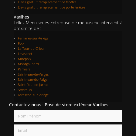
Devis gratuit remplacement de fenêtre
Devis gratuit remplacement de porte fenêtre
Varilhes
Tellez Menuiseries Entreprise de menuiserie intervient à
proximité de :
Ferrières-sur-Ariège
Foix
La Tour-du-Crieu
Lavelanet
Mirepoix
Montgailhard
Pamiers
Saint-Jean-de-Verges
Saint-Jean-du-Falga
Saint-Paul-de-Jarrat
Saverdun
Tarascon-sur-Ariège
Contactez-nous : Pose de store extérieur Varilhes
Nom Prénom
Email