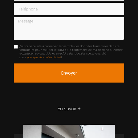
Téléphone
Message
J'autorise ce site à conserver l'ensemble des données transmises dans ce
formulaire pour faciliter le suivi et le traitement de ma demande.
(Aucune
exploitation commerciale ne sera faite des données conservées. Voir
notre
politique de confidentialité
)
En savoir +