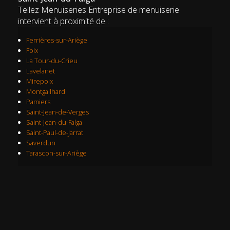
Tellez Menuiseries Entreprise de menuiserie
intervient à proximité de :
Ferrières-sur-Ariège
Foix
La Tour-du-Crieu
Lavelanet
Mirepoix
Montgailhard
Pamiers
Saint-Jean-de-Verges
Saint-Jean-du-Falga
Saint-Paul-de-Jarrat
Saverdun
Tarascon-sur-Ariège