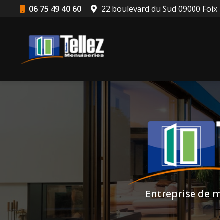
Aller
06 75 49 40 60
22 boulevard du Sud 09000 Foix
au
Navigation principale
contenu
principal
Entreprise de m