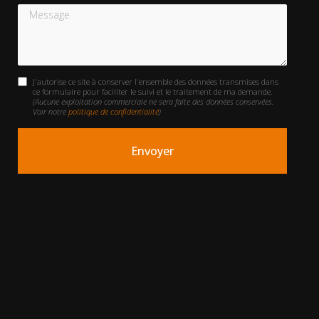
Message
J'autorise ce site à conserver l'ensemble des données transmises dans
ce formulaire pour faciliter le suivi et le traitement de ma demande.
(Aucune exploitation commerciale ne sera faite des données conservées.
Voir notre
politique de confidentialité
)