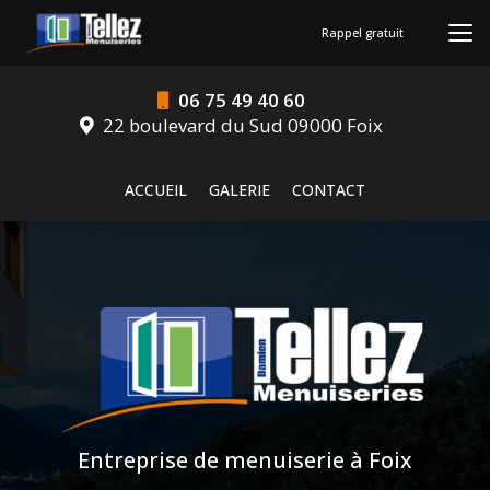
Aller
au
Rappel gratuit
contenu
principal
06 75 49 40 60
22 boulevard du Sud 09000 Foix
Navigation secondaire
ACCUEIL
GALERIE
CONTACT
Entreprise de menuiserie à Foix