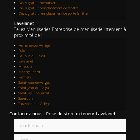
Devis gratuit menuisier
Devis gratuit remplacement de fenêtre
Devis gratuit remplacement de porte fenêtre
Lavelanet
Tellez Menuiseries Entreprise de menuiserie intervient à
proximité de :
Ferrières-sur-Ariège
Foix
La Tour-du-Crieu
Lavelanet
Mirepoix
Montgailhard
Pamiers
Saint-Jean-de-Verges
Saint-Jean-du-Falga
Saint-Paul-de-Jarrat
Saverdun
Tarascon-sur-Ariège
Contactez-nous : Pose de store extérieur Lavelanet
Nom Prénom
Email