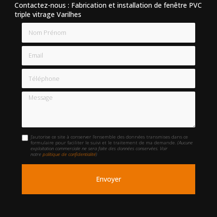
Contactez-nous : Fabrication et installation de fenêtre PVC
triple vitrage Varilhes
Nom Prénom
Email
Téléphone
Message
J'autorise ce site à conserver l'ensemble des données transmises dans ce
formulaire pour faciliter le suivi et le traitement de ma demande.
(Aucune
exploitation commerciale ne sera faite des données conservées. Voir
notre
politique de confidentialité
)