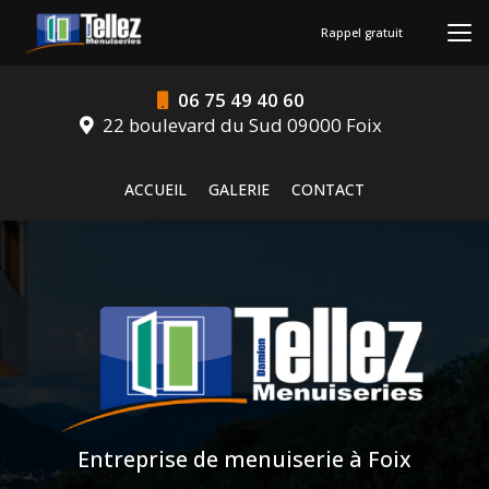
Aller
au
Rappel gratuit
contenu
principal
06 75 49 40 60
22 boulevard du Sud 09000 Foix
Navigation secondaire
ACCUEIL
GALERIE
CONTACT
Entreprise de menuiserie à Foix