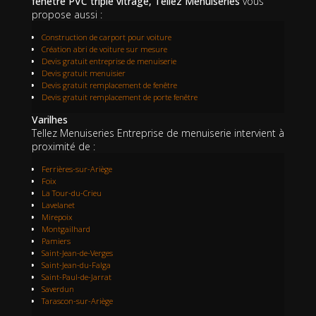
fenêtre PVC triple vitrage, Tellez Menuiseries
vous
propose aussi :
Construction de carport pour voiture
Création abri de voiture sur mesure
Devis gratuit entreprise de menuiserie
Devis gratuit menuisier
Devis gratuit remplacement de fenêtre
Devis gratuit remplacement de porte fenêtre
Varilhes
Tellez Menuiseries Entreprise de menuiserie intervient à
proximité de :
Ferrières-sur-Ariège
Foix
La Tour-du-Crieu
Lavelanet
Mirepoix
Montgailhard
Pamiers
Saint-Jean-de-Verges
Saint-Jean-du-Falga
Saint-Paul-de-Jarrat
Saverdun
Tarascon-sur-Ariège