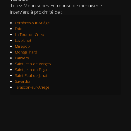
Tellez Menuiseries Entreprise de menuiserie
intervient à proximité de :
Ferrières-sur-Ariège
Foix
La Tour-du-Crieu
Lavelanet
Mirepoix
Montgailhard
Pamiers
Saint-Jean-de-Verges
Saint-Jean-du-Falga
Saint-Paul-de-Jarrat
Saverdun
Tarascon-sur-Ariège