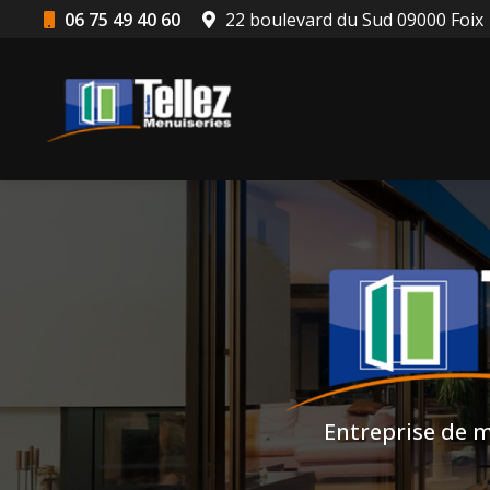
Aller
06 75 49 40 60
22 boulevard du Sud 09000 Foix
au
Navigation principale
contenu
principal
Entreprise de m