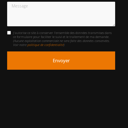
Message
J'autorise ce site à conserver l'ensemble des données transmises dans
ce formulaire pour faciliter le suivi et le traitement de ma demande.
(Aucune exploitation commerciale ne sera faite des données conservées.
Voir notre
politique de confidentialité
)