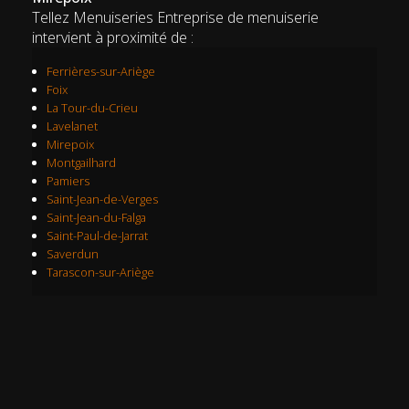
Tellez Menuiseries Entreprise de menuiserie
intervient à proximité de :
Ferrières-sur-Ariège
Foix
La Tour-du-Crieu
Lavelanet
Mirepoix
Montgailhard
Pamiers
Saint-Jean-de-Verges
Saint-Jean-du-Falga
Saint-Paul-de-Jarrat
Saverdun
Tarascon-sur-Ariège