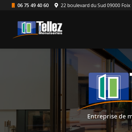
Aller
06 75 49 40 60
22 boulevard du Sud 09000 Foix
au
Navigation principale
contenu
principal
Entreprise de m