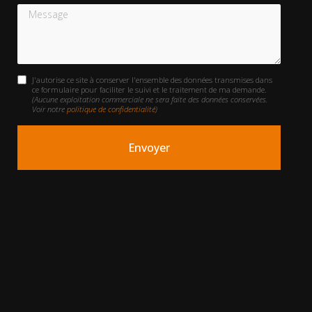
Message
J'autorise ce site à conserver l'ensemble des données transmises dans
ce formulaire pour faciliter le suivi et le traitement de ma demande.
(Aucune exploitation commerciale ne sera faite des données conservées.
Voir notre
politique de confidentialité
)