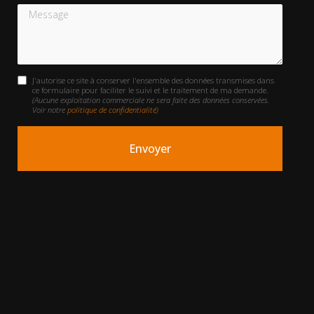
Message
J'autorise ce site à conserver l'ensemble des données transmises dans
ce formulaire pour faciliter le suivi et le traitement de ma demande.
(Aucune exploitation commerciale ne sera faite des données conservées.
Voir notre
politique de confidentialité
)