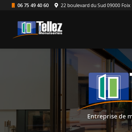
Aller
06 75 49 40 60
22 boulevard du Sud 09000 Foix
au
Navigation principale
contenu
principal
Entreprise de m