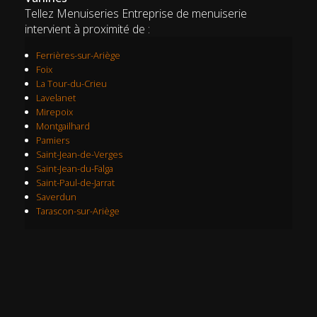
Tellez Menuiseries Entreprise de menuiserie
intervient à proximité de :
Ferrières-sur-Ariège
Foix
La Tour-du-Crieu
Lavelanet
Mirepoix
Montgailhard
Pamiers
Saint-Jean-de-Verges
Saint-Jean-du-Falga
Saint-Paul-de-Jarrat
Saverdun
Tarascon-sur-Ariège