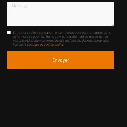
Message
J'autorise ce site à conserver l'ensemble des données transmises dans
ce formulaire pour faciliter le suivi et le traitement de ma demande.
(Aucune exploitation commerciale ne sera faite des données conservées.
Voir notre
politique de confidentialité
)