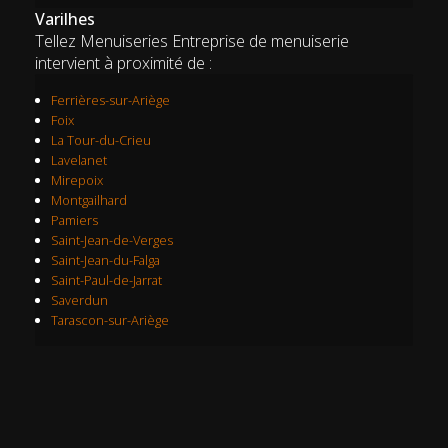
Varilhes
Tellez Menuiseries Entreprise de menuiserie
intervient à proximité de :
Ferrières-sur-Ariège
Foix
La Tour-du-Crieu
Lavelanet
Mirepoix
Montgailhard
Pamiers
Saint-Jean-de-Verges
Saint-Jean-du-Falga
Saint-Paul-de-Jarrat
Saverdun
Tarascon-sur-Ariège