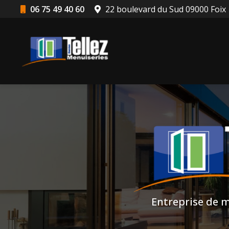
Aller
06 75 49 40 60
22 boulevard du Sud 09000 Foix
au
Navigation principale
contenu
principal
Entreprise de m