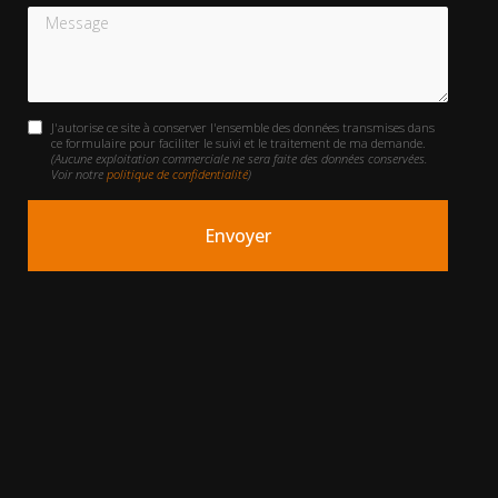
Message
J'autorise ce site à conserver l'ensemble des données transmises dans
ce formulaire pour faciliter le suivi et le traitement de ma demande.
(Aucune exploitation commerciale ne sera faite des données conservées.
Voir notre
politique de confidentialité
)