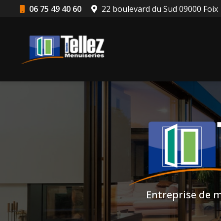
Aller
06 75 49 40 60
22 boulevard du Sud 09000 Foix
au
Navigation principale
contenu
principal
Entreprise de m