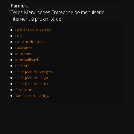
Pamiers
Tellez Menuiseries Entreprise de menuiserie
intervient à proximité de :
Ferrières-sur-Ariège
Foix
La Tour-du-Crieu
Lavelanet
Mirepoix
Montgailhard
Pamiers
Saint-Jean-de-Verges
Saint-Jean-du-Falga
Saint-Paul-de-Jarrat
Saverdun
Tarascon-sur-Ariège