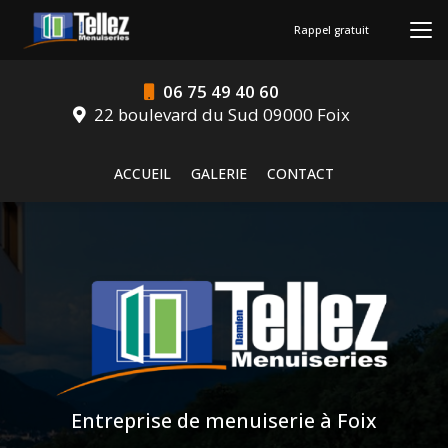
Aller
au
Rappel gratuit
contenu
principal
06 75 49 40 60
22 boulevard du Sud 09000 Foix
Navigation secondaire
ACCUEIL
GALERIE
CONTACT
Entreprise de menuiserie à Foix