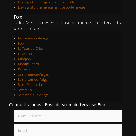
Devis gratuit remplacement de fenêtre
Devis gratuit remplacement de porte fenêtre
Foix
Tellez Menuiseries Entreprise de menuiserie intervient à
proximité de :
Ferrières-sur-Ariège
Foix
La Tour-du-Crieu
Lavelanet
Mirepoix
Montgailhard
Pamiers
Saint-Jean-de-Verges
Saint-Jean-du-Falga
Saint-Paul-de-Jarrat
Saverdun
Tarascon-sur-Ariège
Contactez-nous : Pose de store de terrasse Foix
Nom Prénom
Email