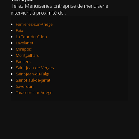
Tellez Menuiseries Entreprise de menuiserie
intervient à proximité de :
Ferrières-sur-Ariège
Foix
La Tour-du-Crieu
Lavelanet
Mirepoix
Montgailhard
Pamiers
Saint-Jean-de-Verges
Saint-Jean-du-Falga
Saint-Paul-de-Jarrat
Saverdun
Tarascon-sur-Ariège