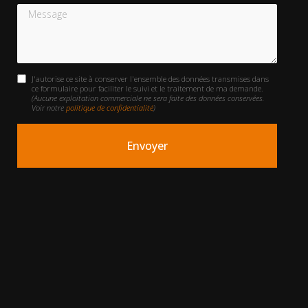
Message
J'autorise ce site à conserver l'ensemble des données transmises dans
ce formulaire pour faciliter le suivi et le traitement de ma demande.
(Aucune exploitation commerciale ne sera faite des données conservées.
Voir notre
politique de confidentialité
)