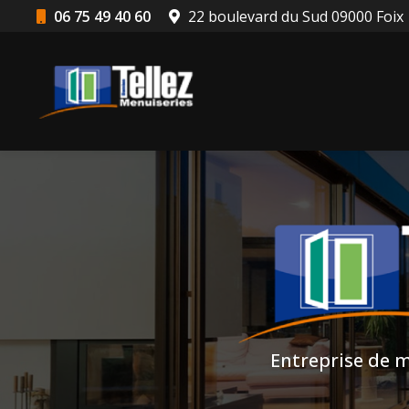
Aller
06 75 49 40 60
22 boulevard du Sud 09000 Foix
au
Navigation principale
contenu
principal
Entreprise de m