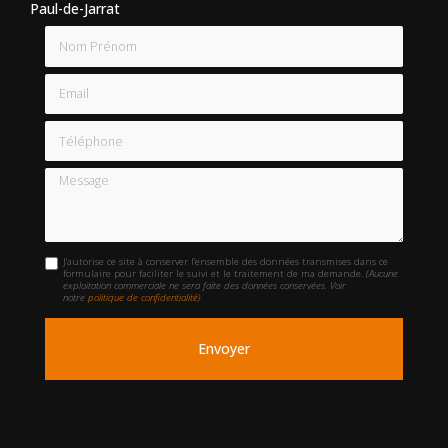
Paul-de-Jarrat
Nom Prénom
Email
Téléphone
Message
J'autorise ce site à conserver l'ensemble des données transmises dans ce
formulaire pour faciliter le suivi et le traitement de ma demande.
(Aucune
exploitation commerciale ne sera faite des données conservées. Voir
notre
politique de confidentialité
)