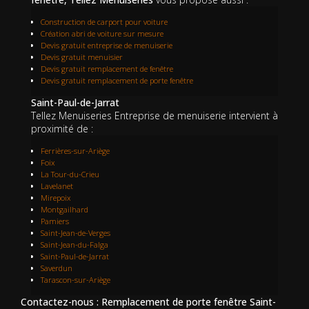
Construction de carport pour voiture
Création abri de voiture sur mesure
Devis gratuit entreprise de menuiserie
Devis gratuit menuisier
Devis gratuit remplacement de fenêtre
Devis gratuit remplacement de porte fenêtre
Saint-Paul-de-Jarrat
Tellez Menuiseries Entreprise de menuiserie intervient à
proximité de :
Ferrières-sur-Ariège
Foix
La Tour-du-Crieu
Lavelanet
Mirepoix
Montgailhard
Pamiers
Saint-Jean-de-Verges
Saint-Jean-du-Falga
Saint-Paul-de-Jarrat
Saverdun
Tarascon-sur-Ariège
Contactez-nous : Remplacement de porte fenêtre Saint-