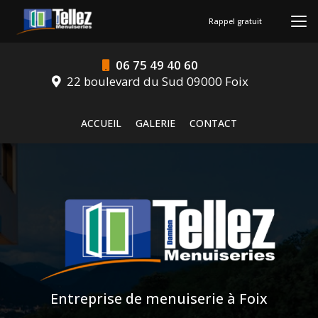
Aller
au
Rappel gratuit
contenu
principal
06 75 49 40 60
22 boulevard du Sud 09000 Foix
Navigation secondaire
ACCUEIL
GALERIE
CONTACT
Entreprise de menuiserie à Foix