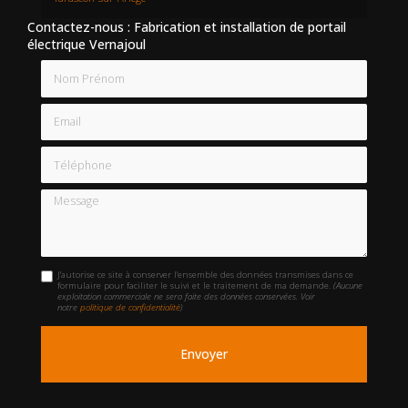
Contactez-nous : Fabrication et installation de portail
électrique Vernajoul
Nom Prénom
Email
Téléphone
Message
J'autorise ce site à conserver l'ensemble des données transmises dans ce
formulaire pour faciliter le suivi et le traitement de ma demande.
(Aucune
exploitation commerciale ne sera faite des données conservées. Voir
notre
politique de confidentialité
)