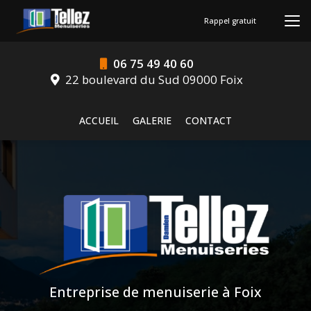
Aller
au
Rappel gratuit
contenu
principal
06 75 49 40 60
22 boulevard du Sud 09000 Foix
Navigation secondaire
ACCUEIL
GALERIE
CONTACT
Entreprise de menuiserie à Foix