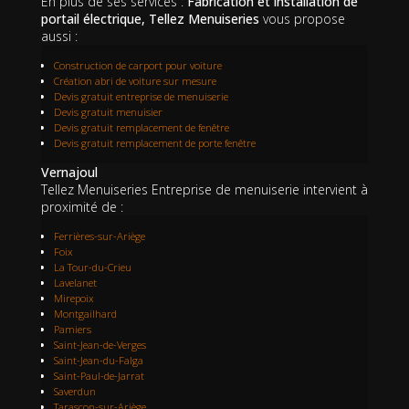
En plus de ses services :
Fabrication et installation de
portail électrique, Tellez Menuiseries
vous propose
aussi :
Construction de carport pour voiture
Création abri de voiture sur mesure
Devis gratuit entreprise de menuiserie
Devis gratuit menuisier
Devis gratuit remplacement de fenêtre
Devis gratuit remplacement de porte fenêtre
Vernajoul
Tellez Menuiseries Entreprise de menuiserie intervient à
proximité de :
Ferrières-sur-Ariège
Foix
La Tour-du-Crieu
Lavelanet
Mirepoix
Montgailhard
Pamiers
Saint-Jean-de-Verges
Saint-Jean-du-Falga
Saint-Paul-de-Jarrat
Saverdun
Tarascon-sur-Ariège