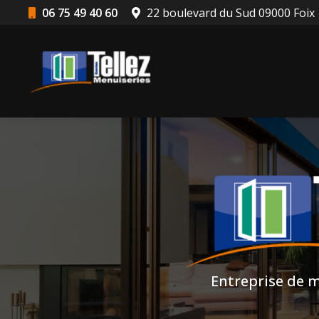
Aller
06 75 49 40 60
22 boulevard du Sud 09000 Foix
au
Navigation principale
contenu
principal
Entreprise de m