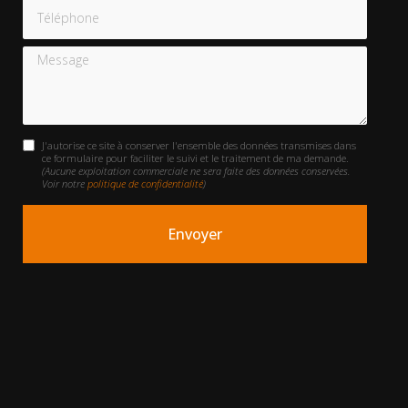
Téléphone
Message
J'autorise ce site à conserver l'ensemble des données transmises dans
ce formulaire pour faciliter le suivi et le traitement de ma demande.
(Aucune exploitation commerciale ne sera faite des données conservées.
Voir notre
politique de confidentialité
)