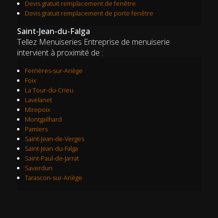
Devis gratuit remplacement de fenêtre
Devis gratuit remplacement de porte fenêtre
Saint-Jean-du-Falga
Tellez Menuiseries Entreprise de menuiserie
intervient à proximité de :
Ferrières-sur-Ariège
Foix
La Tour-du-Crieu
Lavelanet
Mirepoix
Montgailhard
Pamiers
Saint-Jean-de-Verges
Saint-Jean-du-Falga
Saint-Paul-de-Jarrat
Saverdun
Tarascon-sur-Ariège