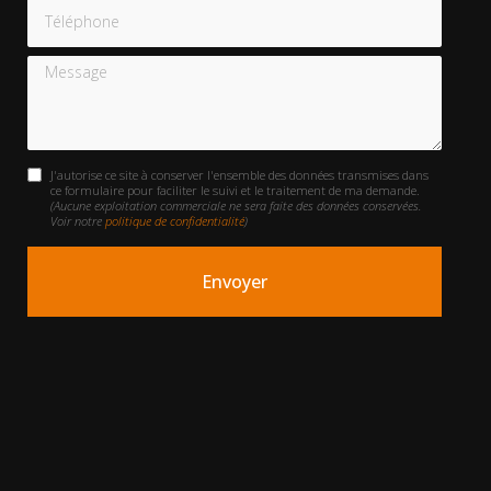
Téléphone
Message
J'autorise ce site à conserver l'ensemble des données transmises dans
ce formulaire pour faciliter le suivi et le traitement de ma demande.
(Aucune exploitation commerciale ne sera faite des données conservées.
Voir notre
politique de confidentialité
)