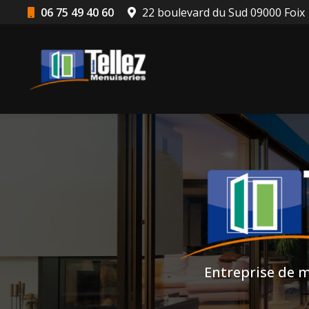
Aller
06 75 49 40 60
22 boulevard du Sud 09000 Foix
au
Navigation principale
contenu
principal
Entreprise de m