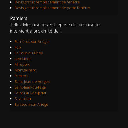
Devis gratuit remplacement de fenêtre
Devis gratuit remplacement de porte fenêtre
Pamiers
Tellez Menuiseries Entreprise de menuiserie
intervient à proximité de :
Ferrières-sur-Ariège
Foix
La Tour-du-Crieu
Lavelanet
Mirepoix
Montgailhard
Pamiers
Saint-Jean-de-Verges
Saint-Jean-du-Falga
Saint-Paul-de-Jarrat
Saverdun
Tarascon-sur-Ariège