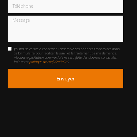
Téléphone
Message
J'autorise ce site à conserver l'ensemble des données transmises dans
ce formulaire pour faciliter le suivi et le traitement de ma demande.
(Aucune exploitation commerciale ne sera faite des données conservées.
Voir notre
politique de confidentialité
)