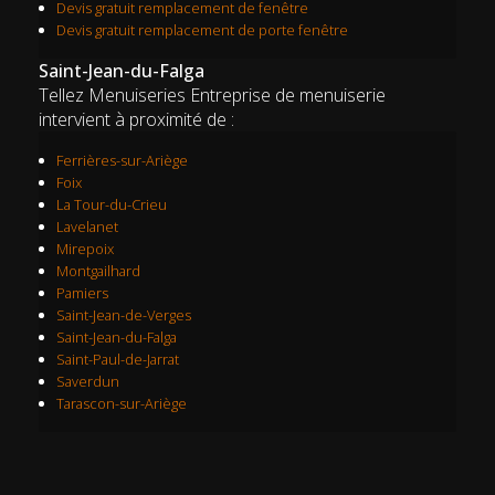
Devis gratuit remplacement de fenêtre
Devis gratuit remplacement de porte fenêtre
Saint-Jean-du-Falga
Tellez Menuiseries Entreprise de menuiserie
intervient à proximité de :
Ferrières-sur-Ariège
Foix
La Tour-du-Crieu
Lavelanet
Mirepoix
Montgailhard
Pamiers
Saint-Jean-de-Verges
Saint-Jean-du-Falga
Saint-Paul-de-Jarrat
Saverdun
Tarascon-sur-Ariège