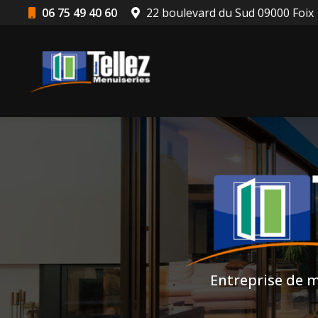
Aller
06 75 49 40 60
22 boulevard du Sud 09000 Foix
au
Navigation principale
contenu
principal
Entreprise de m