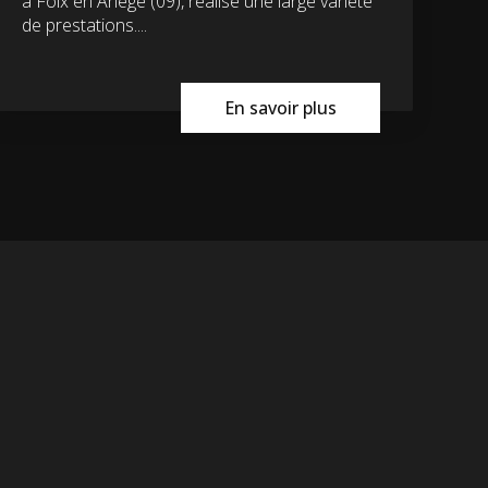
à Foix en Ariège (09), réalise une large variété
de prestations....
En savoir plus