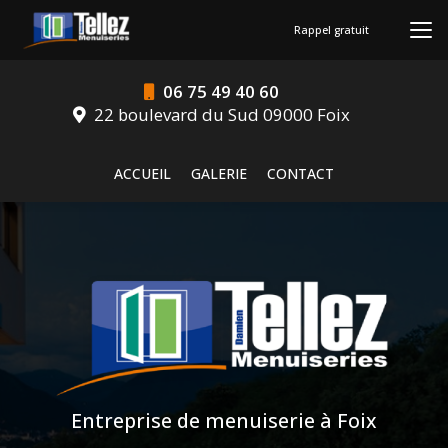
Aller
au
Rappel gratuit
contenu
principal
06 75 49 40 60
22 boulevard du Sud 09000 Foix
Navigation secondaire
ACCUEIL
GALERIE
CONTACT
Entreprise de menuiserie à Foix