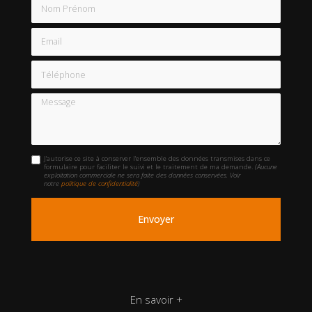
Nom Prénom
Email
Téléphone
Message
J'autorise ce site à conserver l'ensemble des données transmises dans ce
formulaire pour faciliter le suivi et le traitement de ma demande.
(Aucune
exploitation commerciale ne sera faite des données conservées. Voir
notre
politique de confidentialité
)
En savoir +