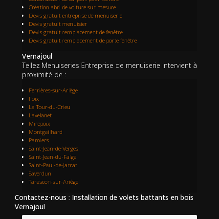
Création abri de voiture sur mesure
Devis gratuit entreprise de menuiserie
Devis gratuit menuisier
Devis gratuit remplacement de fenêtre
Devis gratuit remplacement de porte fenêtre
Vernajoul
Tellez Menuiseries Entreprise de menuiserie intervient à
proximité de :
Ferrières-sur-Ariège
Foix
La Tour-du-Crieu
Lavelanet
Mirepoix
Montgailhard
Pamiers
Saint-Jean-de-Verges
Saint-Jean-du-Falga
Saint-Paul-de-Jarrat
Saverdun
Tarascon-sur-Ariège
Contactez-nous : Installation de volets battants en bois
Vernajoul