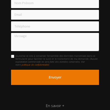
Nom Prénom
Email
Téléphone
Message
J'autorise ce site à conserver l'ensemble des données transmises dans ce
formulaire pour faciliter le suivi et le traitement de ma demande.
(Aucune
exploitation commerciale ne sera faite des données conservées. Voir
notre
politique de confidentialité
)
En savoir +