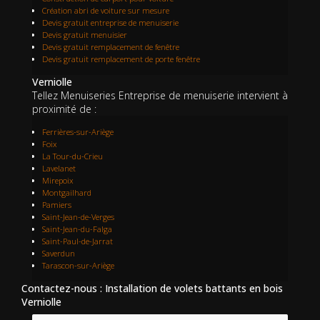
Création abri de voiture sur mesure
Devis gratuit entreprise de menuiserie
Devis gratuit menuisier
Devis gratuit remplacement de fenêtre
Devis gratuit remplacement de porte fenêtre
Verniolle
Tellez Menuiseries Entreprise de menuiserie intervient à
proximité de :
Ferrières-sur-Ariège
Foix
La Tour-du-Crieu
Lavelanet
Mirepoix
Montgailhard
Pamiers
Saint-Jean-de-Verges
Saint-Jean-du-Falga
Saint-Paul-de-Jarrat
Saverdun
Tarascon-sur-Ariège
Contactez-nous : Installation de volets battants en bois
Verniolle