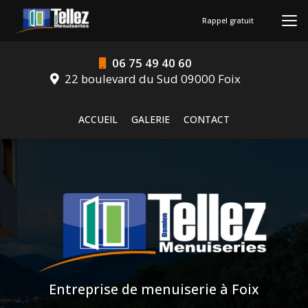
Aller
au
Rappel gratuit
contenu
principal
06 75 49 40 60
22 boulevard du Sud 09000 Foix
Navigation secondaire
ACCUEIL
GALERIE
CONTACT
Entreprise de menuiserie à Foix