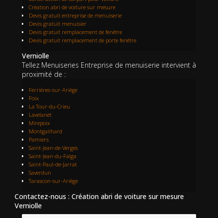
Création abri de voiture sur mesure
Devis gratuit entreprise de menuiserie
Devis gratuit menuisier
Devis gratuit remplacement de fenêtre
Devis gratuit remplacement de porte fenêtre
Verniolle
Tellez Menuiseries Entreprise de menuiserie intervient à
proximité de :
Ferrières-sur-Ariège
Foix
La Tour-du-Crieu
Lavelanet
Mirepoix
Montgailhard
Pamiers
Saint-Jean-de-Verges
Saint-Jean-du-Falga
Saint-Paul-de-Jarrat
Saverdun
Tarascon-sur-Ariège
Contactez-nous : Création abri de voiture sur mesure
Verniolle