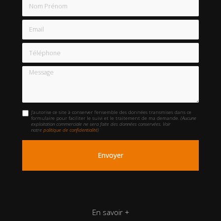
Nom Prénom
Email
Téléphone
Message
J'autorise ce site à conserver l'ensemble des données transmises dans ce
formulaire pour faciliter le suivi et le traitement de ma demande.
(Aucune
exploitation commerciale ne sera faite des données conservées. Voir
notre
politique de confidentialité
)
En savoir +