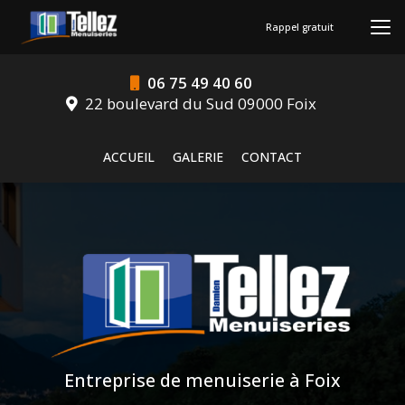
Aller
au
Rappel gratuit
contenu
principal
06 75 49 40 60
22 boulevard du Sud 09000 Foix
Navigation secondaire
ACCUEIL
GALERIE
CONTACT
Entreprise de menuiserie à Foix