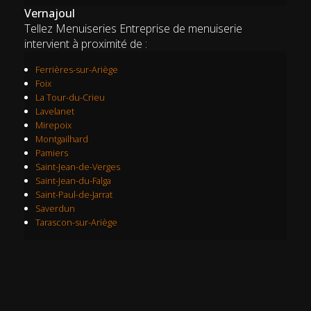
Vernajoul
Tellez Menuiseries Entreprise de menuiserie
intervient à proximité de :
Ferrières-sur-Ariège
Foix
La Tour-du-Crieu
Lavelanet
Mirepoix
Montgailhard
Pamiers
Saint-Jean-de-Verges
Saint-Jean-du-Falga
Saint-Paul-de-Jarrat
Saverdun
Tarascon-sur-Ariège