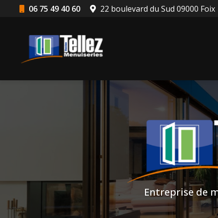
Aller
06 75 49 40 60
22 boulevard du Sud 09000 Foix
au
Navigation principale
contenu
principal
Entreprise de m