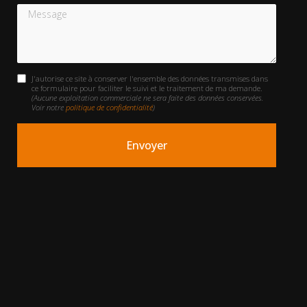
Message
J'autorise ce site à conserver l'ensemble des données transmises dans
ce formulaire pour faciliter le suivi et le traitement de ma demande.
(Aucune exploitation commerciale ne sera faite des données conservées.
Voir notre
politique de confidentialité
)