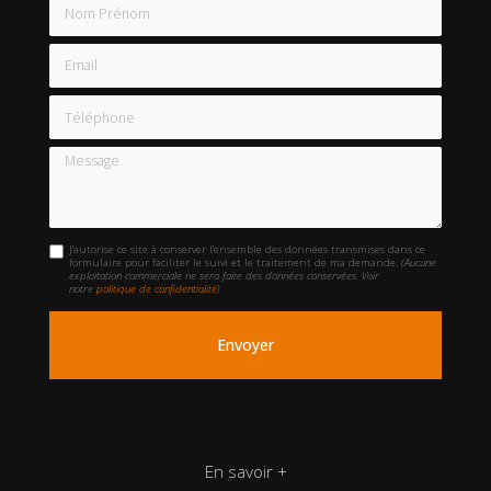
Nom Prénom
Email
Téléphone
Message
J'autorise ce site à conserver l'ensemble des données transmises dans ce
formulaire pour faciliter le suivi et le traitement de ma demande.
(Aucune
exploitation commerciale ne sera faite des données conservées. Voir
notre
politique de confidentialité
)
En savoir +