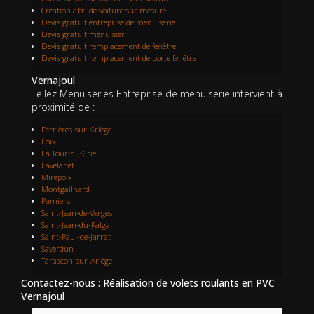
Création abri de voiture sur mesure
Devis gratuit entreprise de menuiserie
Devis gratuit menuisier
Devis gratuit remplacement de fenêtre
Devis gratuit remplacement de porte fenêtre
Vernajoul
Tellez Menuiseries Entreprise de menuiserie intervient à
proximité de :
Ferrières-sur-Ariège
Foix
La Tour-du-Crieu
Lavelanet
Mirepoix
Montgailhard
Pamiers
Saint-Jean-de-Verges
Saint-Jean-du-Falga
Saint-Paul-de-Jarrat
Saverdun
Tarascon-sur-Ariège
Contactez-nous : Réalisation de volets roulants en PVC
Vernajoul