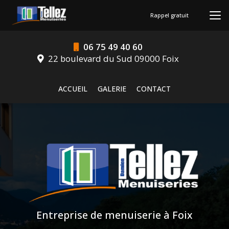
Aller
au
Rappel gratuit
contenu
principal
06 75 49 40 60
22 boulevard du Sud 09000 Foix
Navigation secondaire
ACCUEIL
GALERIE
CONTACT
Entreprise de menuiserie à Foix