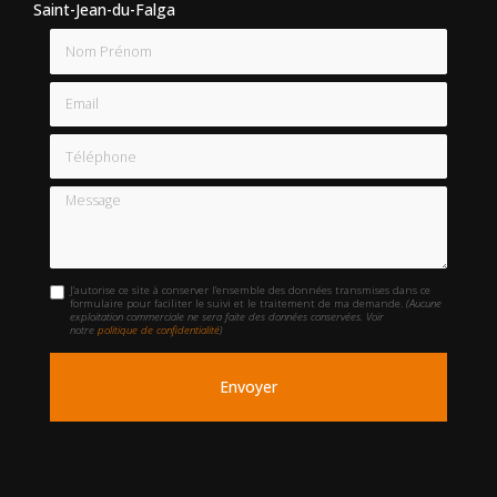
Saint-Jean-du-Falga
Nom Prénom
Email
Téléphone
Message
J'autorise ce site à conserver l'ensemble des données transmises dans ce
formulaire pour faciliter le suivi et le traitement de ma demande.
(Aucune
exploitation commerciale ne sera faite des données conservées. Voir
notre
politique de confidentialité
)