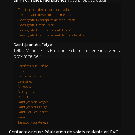
Construction de carport pour voiture
Création abri de voiture sur mesure
Devis gratuit entreprise de menuiserie
Devis gratuit menuisier
Devis gratuit remplacement de fenêtre
Devis gratuit remplacement de porte fenêtre
Saint-Jean-du-Falga
Tellez Menuiseries Entreprise de menuiserie intervient à
proximité de :
Ferrières-sur-Ariège
Foix
La Tour-du-Crieu
Lavelanet
Mirepoix
Montgailhard
Pamiers
Saint-Jean-de-Verges
Saint-Jean-du-Falga
Saint-Paul-de-Jarrat
Saverdun
Tarascon-sur-Ariège
Contactez-nous : Réalisation de volets roulants en PVC