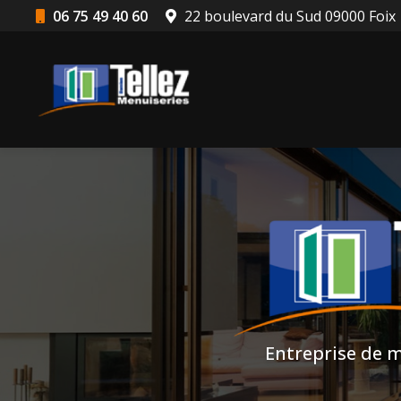
Aller
06 75 49 40 60
22 boulevard du Sud 09000 Foix
au
Navigation principale
contenu
principal
Entreprise de m