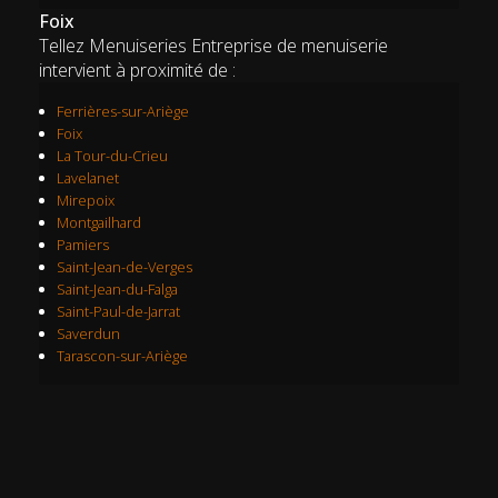
Foix
Tellez Menuiseries Entreprise de menuiserie
intervient à proximité de :
Ferrières-sur-Ariège
Foix
La Tour-du-Crieu
Lavelanet
Mirepoix
Montgailhard
Pamiers
Saint-Jean-de-Verges
Saint-Jean-du-Falga
Saint-Paul-de-Jarrat
Saverdun
Tarascon-sur-Ariège