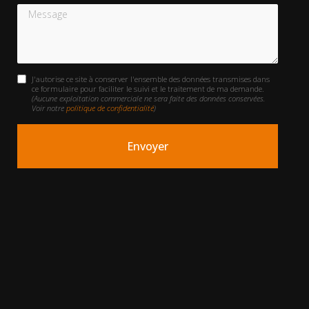
Message
J'autorise ce site à conserver l'ensemble des données transmises dans
ce formulaire pour faciliter le suivi et le traitement de ma demande.
(Aucune exploitation commerciale ne sera faite des données conservées.
Voir notre
politique de confidentialité
)