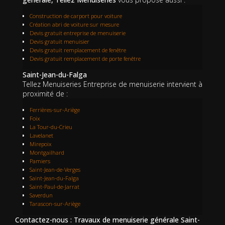
Construction de carport pour voiture
Création abri de voiture sur mesure
Devis gratuit entreprise de menuiserie
Devis gratuit menuisier
Devis gratuit remplacement de fenêtre
Devis gratuit remplacement de porte fenêtre
Saint-Jean-du-Falga
Tellez Menuiseries Entreprise de menuiserie intervient à
proximité de :
Ferrières-sur-Ariège
Foix
La Tour-du-Crieu
Lavelanet
Mirepoix
Montgailhard
Pamiers
Saint-Jean-de-Verges
Saint-Jean-du-Falga
Saint-Paul-de-Jarrat
Saverdun
Tarascon-sur-Ariège
Contactez-nous : Travaux de menuiserie générale Saint-