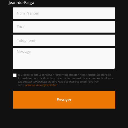
Jean-du-Falga
Nom Prénom
Email
Téléphone
Message
J'autorise ce site à conserver l'ensemble des données transmises dans ce
formulaire pour faciliter le suivi et le traitement de ma demande.
(Aucune
exploitation commerciale ne sera faite des données conservées. Voir
notre
politique de confidentialité
)