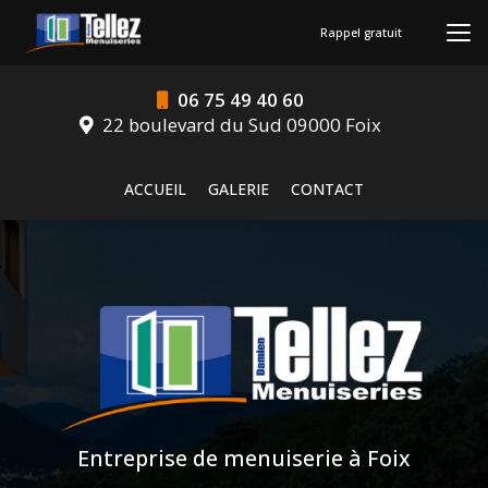
Aller
au
Rappel gratuit
contenu
principal
06 75 49 40 60
22 boulevard du Sud 09000 Foix
Navigation secondaire
ACCUEIL
GALERIE
CONTACT
Entreprise de menuiserie à Foix