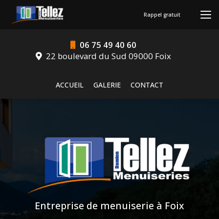
Aller
au
Rappel gratuit
contenu
principal
06 75 49 40 60
22 boulevard du Sud 09000 Foix
Navigation secondaire
ACCUEIL
GALERIE
CONTACT
Entreprise de menuiserie à Foix