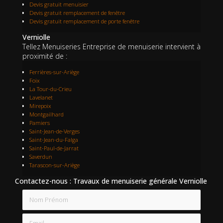
Devis gratuit menuisier
Devis gratuit remplacement de fenêtre
Devis gratuit remplacement de porte fenêtre
Verniolle
Tellez Menuiseries Entreprise de menuiserie intervient à
proximité de :
Ferrières-sur-Ariège
Foix
La Tour-du-Crieu
Lavelanet
Mirepoix
Montgailhard
Pamiers
Saint-Jean-de-Verges
Saint-Jean-du-Falga
Saint-Paul-de-Jarrat
Saverdun
Tarascon-sur-Ariège
Contactez-nous : Travaux de menuiserie générale Verniolle
Nom Prénom
Email