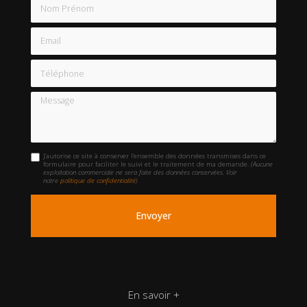
Nom Prénom
Email
Téléphone
Message
J'autorise ce site à conserver l'ensemble des données transmises dans ce
formulaire pour faciliter le suivi et le traitement de ma demande.
(Aucune
exploitation commerciale ne sera faite des données conservées. Voir
notre
politique de confidentialité
)
En savoir +