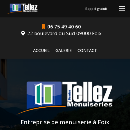
Aller
au
Rappel gratuit
contenu
principal
06 75 49 40 60
22 boulevard du Sud 09000 Foix
Navigation secondaire
ACCUEIL
GALERIE
CONTACT
Entreprise de menuiserie à Foix