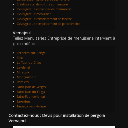
Création abri de voiture sur mesure
Devis gratuit entreprise de menuiserie
Devis gratuit menuisier
Devis gratuit remplacement de fenêtre
Devis gratuit remplacement de porte fenêtre
Vernajoul
Tellez Menuiseries Entreprise de menuiserie intervient à
proximité de :
Ferrières-sur-Ariège
Foix
La Tour-du-Crieu
Lavelanet
Mirepoix
Montgailhard
Pamiers
Saint-Jean-de-Verges
Saint-Jean-du-Falga
Saint-Paul-de-Jarrat
Saverdun
Tarascon-sur-Ariège
Contactez-nous : Devis pour installation de pergola
Vernajoul