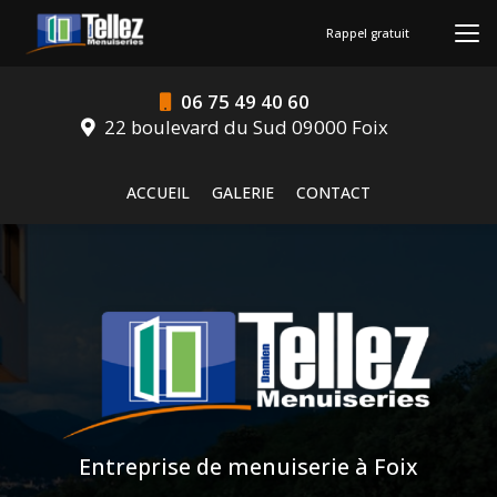
Aller
au
Rappel gratuit
contenu
principal
06 75 49 40 60
22 boulevard du Sud 09000 Foix
Navigation secondaire
ACCUEIL
GALERIE
CONTACT
Entreprise de menuiserie à Foix