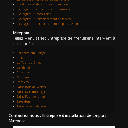
Création abri de voiture sur mesure
Devis gratuit entreprise de menuiserie
Devis gratuit menuisier
Devis gratuit remplacement de fenêtre
Devis gratuit remplacement de porte fenêtre
Mirepoix
Tellez Menuiseries Entreprise de menuiserie intervient à
proximité de :
Ferrières-sur-Ariège
Foix
La Tour-du-Crieu
Lavelanet
Mirepoix
Montgailhard
Pamiers
Saint-Jean-de-Verges
Saint-Jean-du-Falga
Saint-Paul-de-Jarrat
Saverdun
Tarascon-sur-Ariège
Contactez-nous : Entreprise d'installation de carport
Mirepoix