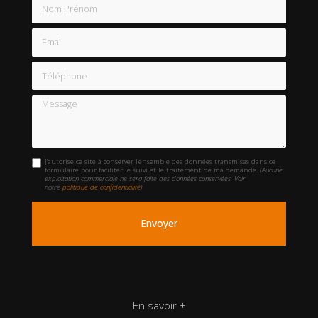
Nom Prénom
Email
Téléphone
Message
J'autorise ce site à conserver l'ensemble des données transmises dans ce
formulaire pour faciliter le suivi et le traitement de ma demande.
(Aucune
exploitation commerciale ne sera faite des données conservées. Voir
notre
politique de confidentialité
)
En savoir +