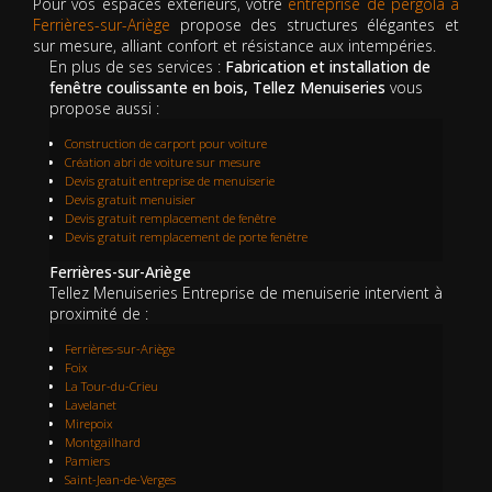
Pour vos espaces extérieurs, votre
entreprise de pergola à
Ferrières-sur-Ariège
propose des structures élégantes et
sur mesure, alliant confort et résistance aux intempéries.
En plus de ses services :
Fabrication et installation de
fenêtre coulissante en bois, Tellez Menuiseries
vous
propose aussi :
Construction de carport pour voiture
Création abri de voiture sur mesure
Devis gratuit entreprise de menuiserie
Devis gratuit menuisier
Devis gratuit remplacement de fenêtre
Devis gratuit remplacement de porte fenêtre
Ferrières-sur-Ariège
Tellez Menuiseries Entreprise de menuiserie intervient à
proximité de :
Ferrières-sur-Ariège
Foix
La Tour-du-Crieu
Lavelanet
Mirepoix
Montgailhard
Pamiers
Saint-Jean-de-Verges