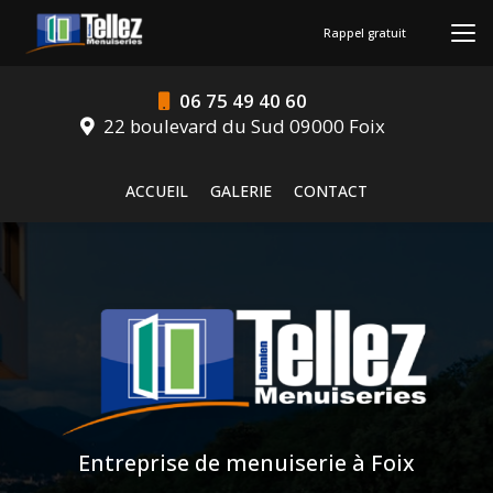
Aller
au
Rappel gratuit
contenu
principal
06 75 49 40 60
22 boulevard du Sud 09000 Foix
Navigation secondaire
ACCUEIL
GALERIE
CONTACT
Entreprise de menuiserie à Foix