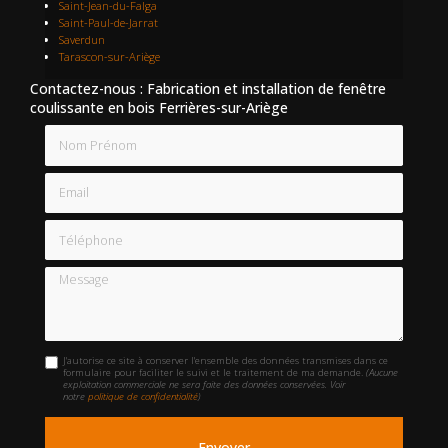
Saint-Jean-du-Falga
Saint-Paul-de-Jarrat
Saverdun
Tarascon-sur-Ariège
Contactez-nous : Fabrication et installation de fenêtre
coulissante en bois Ferrières-sur-Ariège
Nom Prénom
Email
Téléphone
Message
J'autorise ce site à conserver l'ensemble des données transmises dans ce
formulaire pour faciliter le suivi et le traitement de ma demande.
(Aucune
exploitation commerciale ne sera faite des données conservées. Voir
notre
politique de confidentialité
)