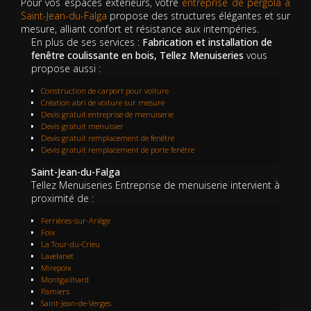
Pour vos espaces extérieurs, votre
entreprise de pergola à
Saint-Jean-du-Falga
propose des structures élégantes et sur
mesure, alliant confort et résistance aux intempéries.
En plus de ses services :
Fabrication et installation de
fenêtre coulissante en bois, Tellez Menuiseries
vous
propose aussi :
Construction de carport pour voiture
Création abri de voiture sur mesure
Devis gratuit entreprise de menuiserie
Devis gratuit menuisier
Devis gratuit remplacement de fenêtre
Devis gratuit remplacement de porte fenêtre
Saint-Jean-du-Falga
Tellez Menuiseries Entreprise de menuiserie intervient à
proximité de :
Ferrières-sur-Ariège
Foix
La Tour-du-Crieu
Lavelanet
Mirepoix
Montgailhard
Pamiers
Saint-Jean-de-Verges