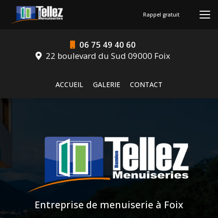
Aller
au
Rappel gratuit
contenu
principal
06 75 49 40 60
22 boulevard du Sud 09000 Foix
Navigation secondaire
ACCUEIL
GALERIE
CONTACT
Entreprise de menuiserie à Foix