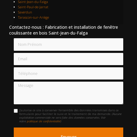
Saint-Jean-du-Falga
Saint-Paul-de-Jarrat
Saverdun
Tarascon-sur-Ariège
Contactez-nous : Fabrication et installation de fenêtre
coulissante en bois Saint-Jean-du-Falga
Nom Prénom
Email
Téléphone
Message
J'autorise ce site à conserver l'ensemble des données transmises dans ce
formulaire pour faciliter le suivi et le traitement de ma demande.
(Aucune
exploitation commerciale ne sera faite des données conservées. Voir
notre
politique de confidentialité
)