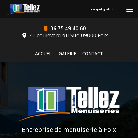
Aller
au
Rappel gratuit
contenu
principal
06 75 49 40 60
22 boulevard du Sud 09000 Foix
Navigation secondaire
ACCUEIL
GALERIE
CONTACT
Entreprise de menuiserie à Foix