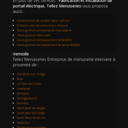
En plus de ses services :
Fabrication et installation de
portail électrique, Tellez Menuiseries
vous propose
aussi :
Construction de carport pour voiture
Création abri de voiture sur mesure
Devis gratuit entreprise de menuiserie
Devis gratuit menuisier
Devis gratuit remplacement de fenêtre
Devis gratuit remplacement de porte fenêtre
Verniolle
Tellez Menuiseries Entreprise de menuiserie intervient à
proximité de :
Ferrières-sur-Ariège
Foix
La Tour-du-Crieu
Lavelanet
Mirepoix
Montgailhard
Pamiers
Saint-Jean-de-Verges
Saint-Jean-du-Falga
Saint-Paul-de-Jarrat
Saverdun
Tarascon-sur-Ariège