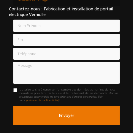
Contactez-nous : Fabrication et installation de portail
électrique Verniolle
Nom Prénom
Email
Téléphone
Message
J'autorise ce site à conserver l'ensemble des données transmises dans ce
formulaire pour faciliter le suivi et le traitement de ma demande.
(Aucune
exploitation commerciale ne sera faite des données conservées. Voir
notre
politique de confidentialité
)