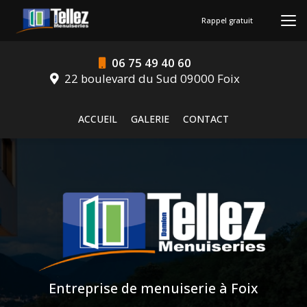
Aller
au
Rappel gratuit
contenu
principal
06 75 49 40 60
22 boulevard du Sud 09000 Foix
Navigation secondaire
ACCUEIL
GALERIE
CONTACT
Entreprise de menuiserie à Foix