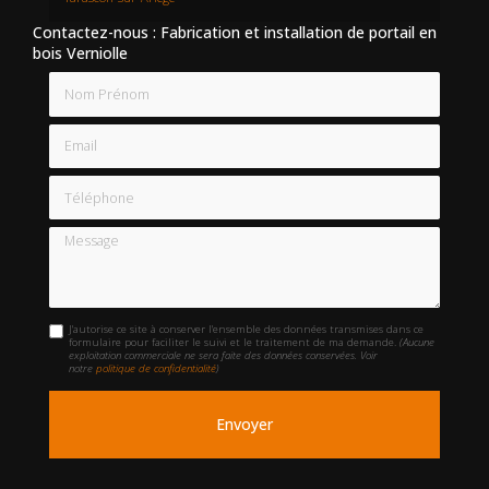
Contactez-nous : Fabrication et installation de portail en
bois Verniolle
Nom Prénom
Email
Téléphone
Message
J'autorise ce site à conserver l'ensemble des données transmises dans ce
formulaire pour faciliter le suivi et le traitement de ma demande.
(Aucune
exploitation commerciale ne sera faite des données conservées. Voir
notre
politique de confidentialité
)