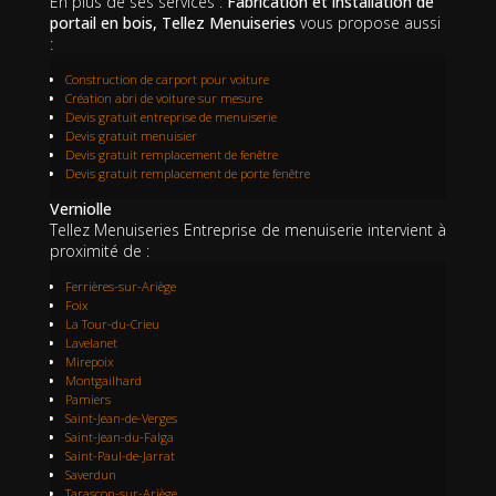
En plus de ses services :
Fabrication et installation de
portail en bois, Tellez Menuiseries
vous propose aussi
:
Construction de carport pour voiture
Création abri de voiture sur mesure
Devis gratuit entreprise de menuiserie
Devis gratuit menuisier
Devis gratuit remplacement de fenêtre
Devis gratuit remplacement de porte fenêtre
Verniolle
Tellez Menuiseries Entreprise de menuiserie intervient à
proximité de :
Ferrières-sur-Ariège
Foix
La Tour-du-Crieu
Lavelanet
Mirepoix
Montgailhard
Pamiers
Saint-Jean-de-Verges
Saint-Jean-du-Falga
Saint-Paul-de-Jarrat
Saverdun
Tarascon-sur-Ariège