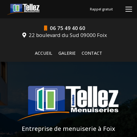
Aller
au
Rappel gratuit
contenu
principal
06 75 49 40 60
22 boulevard du Sud 09000 Foix
Navigation secondaire
ACCUEIL
GALERIE
CONTACT
Entreprise de menuiserie à Foix