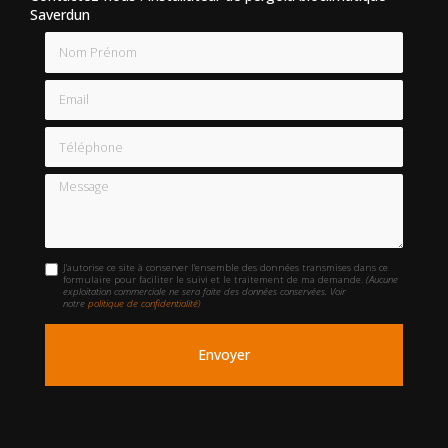
Saverdun
Nom Prénom
Email
Téléphone
Message
J'autorise ce site à conserver l'ensemble des données transmises dans ce
formulaire pour faciliter le suivi et le traitement de ma demande.
(Aucune
exploitation commerciale ne sera faite des données conservées. Voir
notre
politique de confidentialité
)