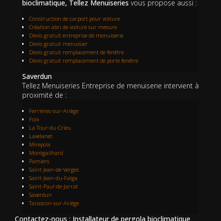
bioclimatique, Tellez Menuiseries
vous propose aussi :
Construction de carport pour voiture
Création abri de voiture sur mesure
Devis gratuit entreprise de menuiserie
Devis gratuit menuisier
Devis gratuit remplacement de fenêtre
Devis gratuit remplacement de porte fenêtre
Saverdun
Tellez Menuiseries Entreprise de menuiserie intervient à
proximité de :
Ferrières-sur-Ariège
Foix
La Tour-du-Crieu
Lavelanet
Mirepoix
Montgailhard
Pamiers
Saint-Jean-de-Verges
Saint-Jean-du-Falga
Saint-Paul-de-Jarrat
Saverdun
Tarascon-sur-Ariège
Contactez-nous : Installateur de pergola bioclimatique