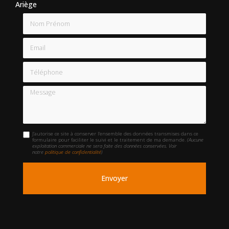
Ariège
Nom Prénom
Email
Téléphone
Message
J'autorise ce site à conserver l'ensemble des données transmises dans ce
formulaire pour faciliter le suivi et le traitement de ma demande.
(Aucune
exploitation commerciale ne sera faite des données conservées. Voir
notre
politique de confidentialité
)