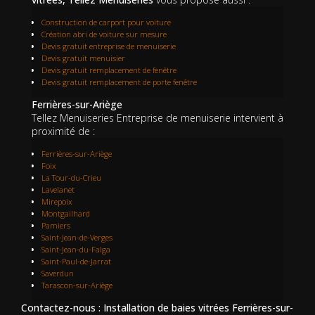
Construction de carport pour voiture
Création abri de voiture sur mesure
Devis gratuit entreprise de menuiserie
Devis gratuit menuisier
Devis gratuit remplacement de fenêtre
Devis gratuit remplacement de porte fenêtre
Ferrières-sur-Ariège
Tellez Menuiseries Entreprise de menuiserie intervient à
proximité de :
Ferrières-sur-Ariège
Foix
La Tour-du-Crieu
Lavelanet
Mirepoix
Montgailhard
Pamiers
Saint-Jean-de-Verges
Saint-Jean-du-Falga
Saint-Paul-de-Jarrat
Saverdun
Tarascon-sur-Ariège
Contactez-nous : Installation de baies vitrées Ferrières-sur-