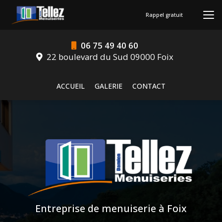
Aller
au
Rappel gratuit
contenu
principal
06 75 49 40 60
22 boulevard du Sud 09000 Foix
Navigation secondaire
ACCUEIL
GALERIE
CONTACT
Entreprise de menuiserie à Foix