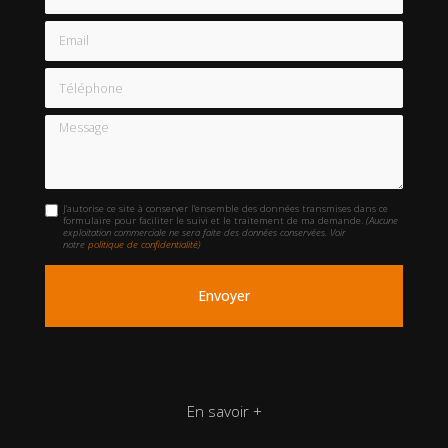
Email
Téléphone
Message
J'autorise ce site à conserver l'ensemble des données transmises dans ce
formulaire pour faciliter le suivi et le traitement de ma demande.
(Aucune
exploitation commerciale ne sera faite des données conservées. Voir
notre
politique de confidentialité
)
En savoir +