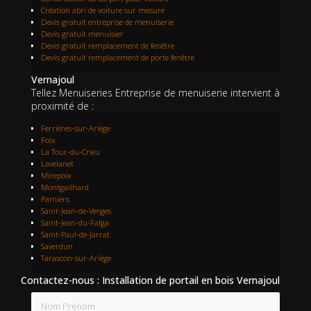
Création abri de voiture sur mesure
Devis gratuit entreprise de menuiserie
Devis gratuit menuisier
Devis gratuit remplacement de fenêtre
Devis gratuit remplacement de porte fenêtre
Vernajoul
Tellez Menuiseries Entreprise de menuiserie intervient à
proximité de :
Ferrières-sur-Ariège
Foix
La Tour-du-Crieu
Lavelanet
Mirepoix
Montgailhard
Pamiers
Saint-Jean-de-Verges
Saint-Jean-du-Falga
Saint-Paul-de-Jarrat
Saverdun
Tarascon-sur-Ariège
Contactez-nous : Installation de portail en bois Vernajoul
Nom Prénom