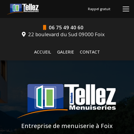
Aller
au
Rappel gratuit
contenu
principal
06 75 49 40 60
22 boulevard du Sud 09000 Foix
Navigation secondaire
ACCUEIL
GALERIE
CONTACT
Entreprise de menuiserie à Foix