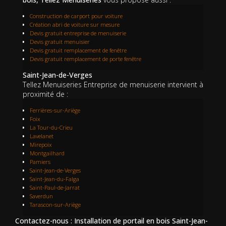
Construction de carport pour voiture
Création abri de voiture sur mesure
Devis gratuit entreprise de menuiserie
Devis gratuit menuisier
Devis gratuit remplacement de fenêtre
Devis gratuit remplacement de porte fenêtre
Saint-Jean-de-Verges
Tellez Menuiseries Entreprise de menuiserie intervient à
proximité de :
Ferrières-sur-Ariège
Foix
La Tour-du-Crieu
Lavelanet
Mirepoix
Montgailhard
Pamiers
Saint-Jean-de-Verges
Saint-Jean-du-Falga
Saint-Paul-de-Jarrat
Saverdun
Tarascon-sur-Ariège
Contactez-nous : Installation de portail en bois Saint-Jean-