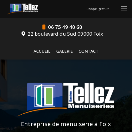
Aller
au
Rappel gratuit
contenu
principal
06 75 49 40 60
22 boulevard du Sud 09000 Foix
Navigation secondaire
ACCUEIL
GALERIE
CONTACT
Entreprise de menuiserie à Foix