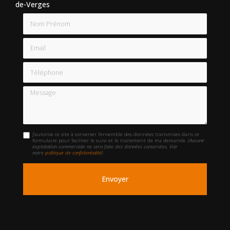
de-Verges
Nom Prénom
Email
Téléphone
Message
J'autorise ce site à conserver l'ensemble des données transmises dans ce
formulaire pour faciliter le suivi et le traitement de ma demande.
(Aucune
exploitation commerciale ne sera faite des données conservées. Voir
notre
politique de confidentialité
)