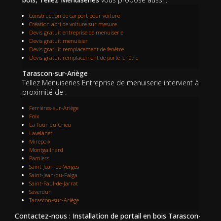
Construction de carport pour voiture
Création abri de voiture sur mesure
Devis gratuit entreprise de menuiserie
Devis gratuit menuisier
Devis gratuit remplacement de fenêtre
Devis gratuit remplacement de porte fenêtre
Tarascon-sur-Ariège
Tellez Menuiseries Entreprise de menuiserie intervient à
proximité de :
Ferrières-sur-Ariège
Foix
La Tour-du-Crieu
Lavelanet
Mirepoix
Montgailhard
Pamiers
Saint-Jean-de-Verges
Saint-Jean-du-Falga
Saint-Paul-de-Jarrat
Saverdun
Tarascon-sur-Ariège
Contactez-nous : Installation de portail en bois Tarascon-