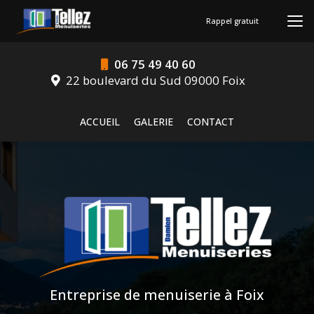
Aller
au
Rappel gratuit
contenu
principal
06 75 49 40 60
22 boulevard du Sud 09000 Foix
Navigation secondaire
ACCUEIL
GALERIE
CONTACT
Entreprise de menuiserie à Foix