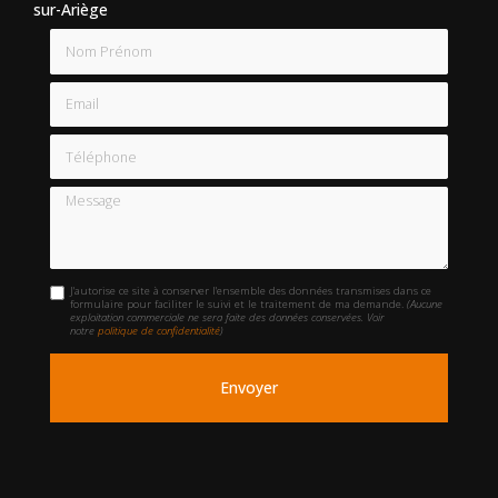
sur-Ariège
Nom Prénom
Email
Téléphone
Message
J'autorise ce site à conserver l'ensemble des données transmises dans ce
formulaire pour faciliter le suivi et le traitement de ma demande.
(Aucune
exploitation commerciale ne sera faite des données conservées. Voir
notre
politique de confidentialité
)