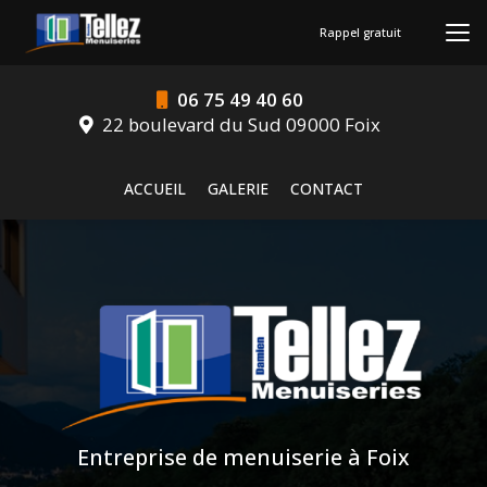
Aller
au
Rappel gratuit
contenu
principal
06 75 49 40 60
22 boulevard du Sud 09000 Foix
Navigation secondaire
ACCUEIL
GALERIE
CONTACT
Entreprise de menuiserie à Foix