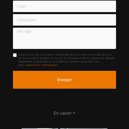
Email
Téléphone
Message
J'autorise ce site à conserver l'ensemble des données transmises dans ce
formulaire pour faciliter le suivi et le traitement de ma demande.
(Aucune
exploitation commerciale ne sera faite des données conservées. Voir
notre
politique de confidentialité
)
En savoir +