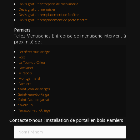
Devis gratuit entreprise de menuiserie
Devis gratuit menuisier
Devis gratuit remplacement de fenêtre
Devis gratuit remplacement de porte fenêtre
Pamiers
Tellez Menuiseries Entreprise de menuiserie intervient à
proximité de :
Ferrières-sur-Ariège
Foix
La Tour-du-Crieu
Lavelanet
Mirepoix
Montgailhard
Pamiers
Saint-Jean-de-Verges
Saint-Jean-du-Falga
Saint-Paul-de-Jarrat
Saverdun
Tarascon-sur-Ariège
Contactez-nous : Installation de portail en bois Pamiers
Nom Prénom