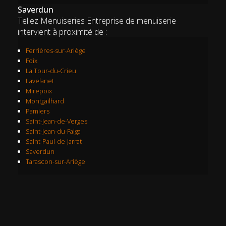
Saverdun
Tellez Menuiseries Entreprise de menuiserie
intervient à proximité de :
Ferrières-sur-Ariège
Foix
La Tour-du-Crieu
Lavelanet
Mirepoix
Montgailhard
Pamiers
Saint-Jean-de-Verges
Saint-Jean-du-Falga
Saint-Paul-de-Jarrat
Saverdun
Tarascon-sur-Ariège