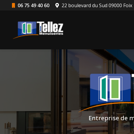
Aller
06 75 49 40 60
22 boulevard du Sud 09000 Foix
au
Navigation principale
contenu
principal
Entreprise de m