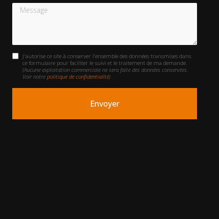
Message
J'autorise ce site à conserver l'ensemble des données transmises dans
ce formulaire pour faciliter le suivi et le traitement de ma demande.
(Aucune exploitation commerciale ne sera faite des données conservées.
Voir notre
politique de confidentialité
)