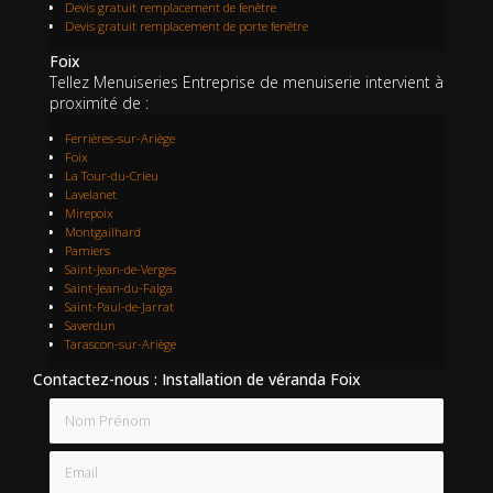
Devis gratuit remplacement de fenêtre
Devis gratuit remplacement de porte fenêtre
Foix
Tellez Menuiseries Entreprise de menuiserie intervient à
proximité de :
Ferrières-sur-Ariège
Foix
La Tour-du-Crieu
Lavelanet
Mirepoix
Montgailhard
Pamiers
Saint-Jean-de-Verges
Saint-Jean-du-Falga
Saint-Paul-de-Jarrat
Saverdun
Tarascon-sur-Ariège
Contactez-nous : Installation de véranda Foix
Nom Prénom
Email