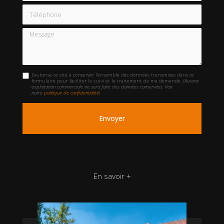
Téléphone
Message
J'autorise ce site à conserver l'ensemble des données transmises dans ce
formulaire pour faciliter le suivi et le traitement de ma demande.
(Aucune
exploitation commerciale ne sera faite des données conservées. Voir
notre
politique de confidentialité
)
En savoir +