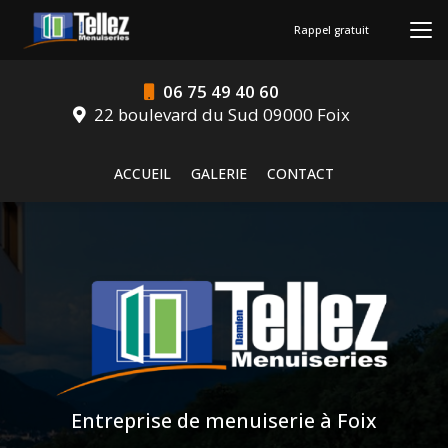
Aller
au
Rappel gratuit
contenu
principal
06 75 49 40 60
22 boulevard du Sud 09000 Foix
Navigation secondaire
ACCUEIL
GALERIE
CONTACT
Entreprise de menuiserie à Foix